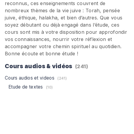
reconnus, ces enseignements couvrent de
nombreux thèmes de la vie juive : Torah, pensée
juive, éthique, halakha, et bien d’autres. Que vous
soyez débutant ou déjà engagé dans l’étude, ces
cours sont mis à votre disposition pour approfondir
vos connaissances, nourrir votre réflexion et
accompagner votre chemin spirituel au quotidien.
Bonne écoute et bonne étude !
Cours audios & vidéos
(241)
Cours audios et videos
(241)
Etude de textes
(10)
Fêtes Juive
(70)
Pessah
(8)
Chavouoth
(6)
Hanouka
(10)
Soukot
(1)