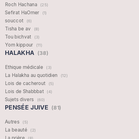
Roch Hachana
(25)
Sefirat HaOmer
(1)
souccot
(6)
Tisha be av
(8)
Tou bichvat
(3)
Yom kippour
(11)
HALAKHA
(38)
Ethique médicale
(3)
La Halakha au quotidien
(12)
Lois de cacherout
(5)
Lois de Shabbbat
(4)
Sujets divers
(60)
PENSÉE JUIVE
(81)
Autres
(5)
La beauté
(2)
La prière
(8)