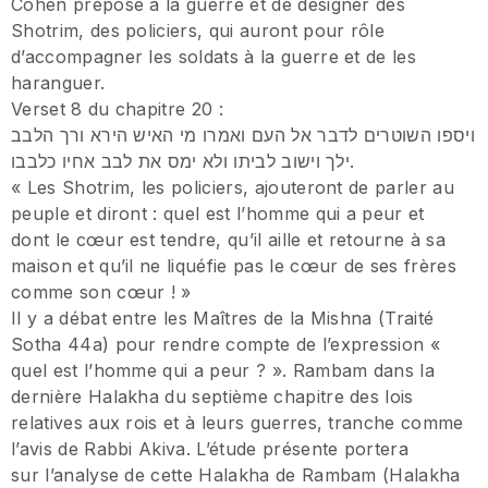
Cohen préposé à la guerre et de désigner des
Shotrim, des policiers, qui auront pour rôle
d’accompagner les soldats à la guerre et de les
haranguer.
Verset 8 du chapitre 20 :
ויספו השוטרים לדבר אל העם ואמרו מי האיש הירא ורך הלבב
ילך וישוב לביתו ולא ימס את לבב אחיו כלבבו.
« Les Shotrim, les policiers, ajouteront de parler au
peuple et diront : quel est l’homme qui a peur et
dont le cœur est tendre, qu’il aille et retourne à sa
maison et qu’il ne liquéfie pas le cœur de ses frères
comme son cœur ! »
Il y a débat entre les Maîtres de la Mishna (Traité
Sotha 44a) pour rendre compte de l’expression «
quel est l’homme qui a peur ? ». Rambam dans la
dernière Halakha du septième chapitre des lois
relatives aux rois et à leurs guerres, tranche comme
l’avis de Rabbi Akiva. L’étude présente portera
sur l’analyse de cette Halakha de Rambam (Halakha