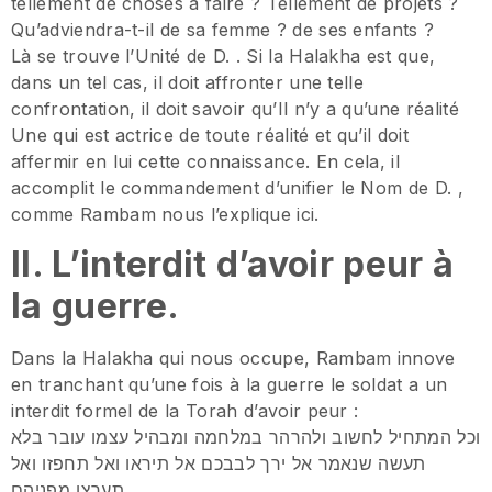
tellement de choses à faire ? Tellement de projets ?
Qu’adviendra-t-il de sa femme ? de ses enfants ?
Là se trouve l’Unité de D. . Si la Halakha est que,
dans un tel cas, il doit affronter une telle
confrontation, il doit savoir qu’Il n’y a qu’une réalité
Une qui est actrice de toute réalité et qu’il doit
affermir en lui cette connaissance. En cela, il
accomplit le commandement d’unifier le Nom de D. ,
comme Rambam nous l’explique ici.
II. L’interdit d’avoir peur à
la guerre.
Dans la Halakha qui nous occupe, Rambam innove
en tranchant qu’une fois à la guerre le soldat a un
interdit formel de la Torah d’avoir peur :
וכל המתחיל לחשוב ולהרהר במלחמה ומבהיל עצמו עובר בלא
תעשה שנאמר אל ירך לבבכם אל תיראו ואל תחפזו ואל
תערצו מפניהם.