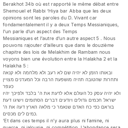
Berakhot 34b où est rapporté le même débat entre
Shemouel et Rabbi ‘Hiya bar Abba que les deux
opinions sont les paroles du D. Vivant car
fondamentalement il y a deux Temps Messianiques,
l’un parle d’un aspect des Temps
Messianiques et l’autre d’un autre aspect 5 . Nous
pouvons rajouter d’ailleurs que dans le douzième
chapitre des lois de Melakhim de Rambam nous
voyons bien une évolution entre la Halakha 2 et la
Halakha 5 :
ובאותו הזמן לא יהיה שם לא רעב ולא מלחמה ולא קנאה
ותחרות שהטובה תהיה מושפעת הרבה וכל המעדנים מצויין
כעפר
ולא יהיה עסק כל העולם אלא לדעת את ה' בלבד ולפיכך יהיו
ישראל חכמים גדולים ויודעים דברים הסתומים וישיגו דעת
בוראם כפי כח האדם שנאמר כי מלאה הארץ דעה את ה'
כמים לים מכסים.
‘Et dans ces temps il n’y aura plus ni famine, ni
guerre, ni jalousie, ni compétition. L’abondance sera