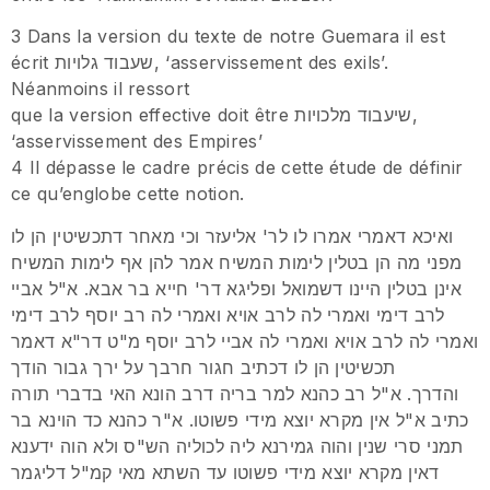
3 Dans la version du texte de notre Guemara il est
écrit שעבוד גלויות, ‘asservissement des exils’.
Néanmoins il ressort
que la version effective doit être שיעבוד מלכויות,
‘asservissement des Empires’
4 Il dépasse le cadre précis de cette étude de définir
ce qu’englobe cette notion.
ואיכא דאמרי אמרו לו לר' אליעזר וכי מאחר דתכשיטין הן לו
מפני מה הן בטלין לימות המשיח אמר להן אף לימות המשיח
אינן בטלין היינו דשמואל ופליגא דר' חייא בר אבא. א"ל אביי
לרב דימי ואמרי לה לרב אויא ואמרי לה רב יוסף לרב דימי
ואמרי לה לרב אויא ואמרי לה אביי לרב יוסף מ"ט דר"א דאמר
תכשיטין הן לו דכתיב חגור חרבך על ירך גבור הודך
והדרך. א"ל רב כהנא למר בריה דרב הונא האי בדברי תורה
כתיב א"ל אין מקרא יוצא מידי פשוטו. א"ר כהנא כד הוינא בר
תמני סרי שנין והוה גמירנא ליה לכוליה הש"ס ולא הוה ידענא
דאין מקרא יוצא מידי פשוטו עד השתא מאי קמ"ל דליגמר