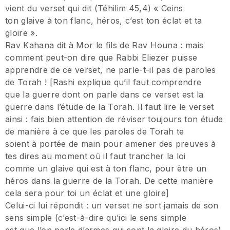
vient du verset qui dit (Téhilim 45,4) « Ceins
ton glaive à ton flanc, héros, c’est ton éclat et ta
gloire ».
Rav Kahana dit à Mor le fils de Rav Houna : mais
comment peut-on dire que Rabbi Eliezer puisse
apprendre de ce verset, ne parle-t-il pas de paroles
de Torah ! [Rashi explique qu’il faut comprendre
que la guerre dont on parle dans ce verset est la
guerre dans l’étude de la Torah. Il faut lire le verset
ainsi : fais bien attention de réviser toujours ton étude
de manière à ce que les paroles de Torah te
soient à portée de main pour amener des preuves à
tes dires au moment où il faut trancher la loi
comme un glaive qui est à ton flanc, pour être un
héros dans la guerre de la Torah. De cette manière
cela sera pour toi un éclat et une gloire]
Celui-ci lui répondit : un verset ne sort jamais de son
sens simple (c’est-à-dire qu’ici le sens simple
est que l’on parle d’armes qui sont la gloire du héros).