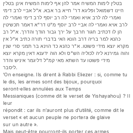
בטלין לימות המשיח אמר להן אף לימות המשיח אינן בטלין
היינו דשמואל ופליגא דר' חייא בר אבא. א"ל אביי לרב דימי
ואמרי לה לרב אויא ואמרי לה רב יוסף לרב דימי ואמרי לה
לרב אויא ואמרי לה אביי לרב יוסף מ"ט דר"א דאמר תכשיטין
הן לו דכתיב חגור חרבך על ירך גבור הודך והדרך. א"ל רב
כהנא למר בריה דרב הונא האי בדברי תורה כתיב א"ל אין
מקרא יוצא מידי פשוטו. א"ר כהנא כד הוינא בר תמני סרי שנין
והוה גמירנא ליה לכוליה הש"ס ולא הוה ידענא דאין מקרא יוצא
מידי פשוטו עד השתא מאי קמ"ל דליגמר איניש והדר
ליסבר.
‘On enseigne. Ils dirent à Rabbi Eliezer : si, comme tu
le dis, les armes sont des bijoux, pourquoi
seront-elles annulées aux Temps
Messianiques (comme dit le verset de Yishayahou) ? Il
leur
répondit : car ils n’auront plus d’utilité, comme dit le
verset « et aucun peuple ne portera de glaive
sur un autre ».
Mais peut-être pourront-ils porter ces armes