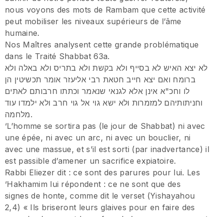
nous voyons des mots de Rambam que cette activité
peut mobiliser les niveaux supérieurs de l’âme
humaine.
Nos Maîtres analysent cette grande problématique
dans le Traité Shabbat 63a.
לא יצא האיש לא בסייף ולא בקשת ולא בתריס ולא באלה ולא
ברומח ואם יצא חייב חטאת רבי אליעזר אומר תכשיטין הן
לו וחכ"א אינן אלא לגנאי שנאמר וכתתו חרבותם לאתים
וחניתותיהם למזמרות ולא ישא גוי אל גוי חרב ולא ילמדו עוד
מלחמה.
‘L’homme se sortira pas (le jour de Shabbat) ni avec
une épée, ni avec un arc, ni avec un bouclier, ni
avec une massue, et s’il est sorti (par inadvertance) il
est passible d’amener un sacrifice expiatoire.
Rabbi Eliezer dit : ce sont des parures pour lui. Les
‘Hakhamim lui répondent : ce ne sont que des
signes de honte, comme dit le verset (Yishayahou
2,4) « Ils briseront leurs glaives pour en faire des