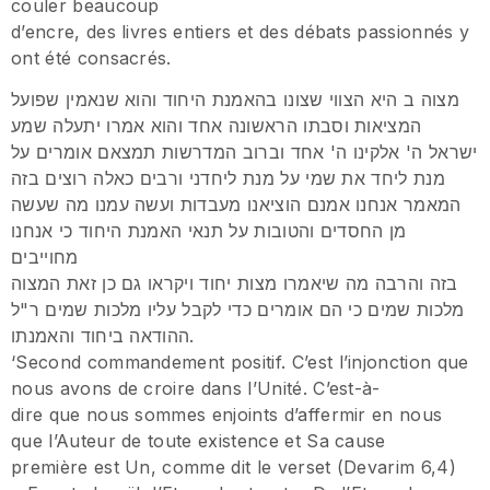
couler beaucoup
d’encre, des livres entiers et des débats passionnés y
ont été consacrés.
מצוה ב היא הצווי שצונו בהאמנת היחוד והוא שנאמין שפועל
המציאות וסבתו הראשונה אחד והוא אמרו יתעלה שמע
ישראל ה' אלקינו ה' אחד וברוב המדרשות תמצאם אומרים על
מנת ליחד את שמי על מנת ליחדני ורבים כאלה רוצים בזה
המאמר אנחנו אמנם הוציאנו מעבדות ועשה עמנו מה שעשה
מן החסדים והטובות על תנאי האמנת היחוד כי אנחנו
מחוייבים
בזה והרבה מה שיאמרו מצות יחוד ויקראו גם כן זאת המצוה
מלכות שמים כי הם אומרים כדי לקבל עליו מלכות שמים ר"ל
ההודאה ביחוד והאמנתו.
‘Second commandement positif. C’est l’injonction que
nous avons de croire dans l’Unité. C’est-à-
dire que nous sommes enjoints d’affermir en nous
que l’Auteur de toute existence et Sa cause
première est Un, comme dit le verset (Devarim 6,4)