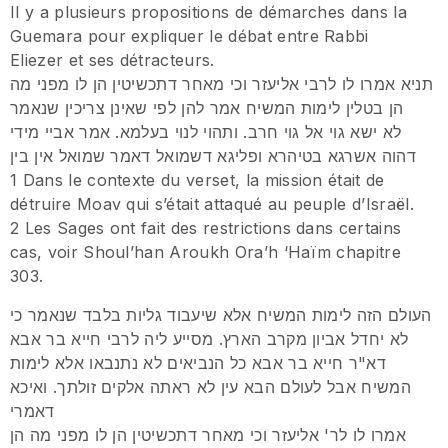
Il y a plusieurs propositions de démarches dans la
Guemara pour expliquer le débat entre Rabbi
Eliezer et ses détracteurs.
תניא אמרו לו לרבי אליעזר וכי מאחר דתכשיטין הן לו מפני מה
הן בטלין לימות המשיח אמר להן לפי שאינן צריכין שנאמר
לא ישא גוי אל גוי חרב. ותהוי לנוי בעלמא. אמר אביי מידי
דהוה אשרגא בטיהרא ופליגא דשמואל דאמר שמואל אין בין
1 Dans le contexte du verset, la mission était de
détruire Moav qui s’était attaqué au peuple d’Israël.
2 Les Sages ont fait des restrictions dans certains
cas, voir Shoul’han Aroukh Ora’h ‘Haïm chapitre
303.
העולם הזה לימות המשיח אלא שיעבוד גליות בלבד שנאמר כי
לא יחדל אביון מקרב הארץ. מסייע ליה לרבי חייא בר אבא
דא"ר חייא בר אבא כל הנביאים לא נתנבאו אלא לימות
המשיח אבל לעולם הבא עין לא ראתה אלקים זולתך. ואיכא
דאמרי
אמרו לו לר' אליעזר וכי מאחר דתכשיטין הן לו מפני מה הן