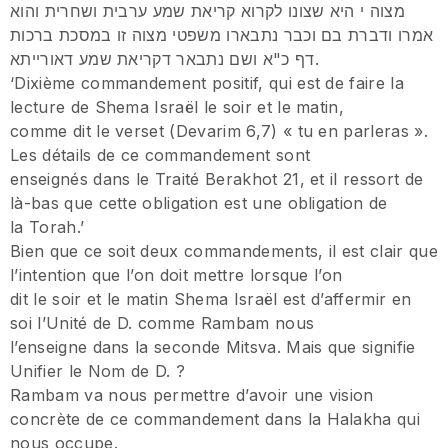
מצוה י היא שצונו לקרוא קריאת שמע ערבית ושחרית והוא
אמרו ודברת בם וכבר נתבארו משפטי מצוה זו במסכת ברכות
דף כ"א ושם נתבאר דקריאת שמע דאורייתא.
‘Dixième commandement positif, qui est de faire la
lecture de Shema Israël le soir et le matin,
comme dit le verset (Devarim 6,7) « tu en parleras ».
Les détails de ce commandement sont
enseignés dans le Traité Berakhot 21, et il ressort de
là-bas que cette obligation est une obligation de
la Torah.’
Bien que ce soit deux commandements, il est clair que
l’intention que l’on doit mettre lorsque l’on
dit le soir et le matin Shema Israël est d’affermir en
soi l’Unité de D. comme Rambam nous
l’enseigne dans la seconde Mitsva. Mais que signifie
Unifier le Nom de D. ?
Rambam va nous permettre d’avoir une vision
concrète de ce commandement dans la Halakha qui
nous occupe.