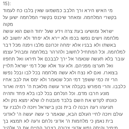
15):
מי האיש הירא ורך הלבב כמשמעו שאין בלבו כח לעמוד
בקשרי המלחמה. ומאחר שיכנס בקשרי המלחמה ישען על
מקוה
ישראל ומושיעו בעת צרה וידע שעל יחוד השם הוא עושה
מלחמה וישים נפשו בכפו ולא יירא ולא יפחד ולא יחשוב לא
באשתו ולא בבניו אלא ימחה זכרונם מלבו ויפנה מכל דבר
למלחמה. וכל המתחיל לחשוב ולהרהר במלחמה ומבהיל עצמו
עובר בלא תעשה שנאמר אל ירך לבבכם אל תיראו ואל תחפזו
ואל תערצו מפניהם. ולא עוד אלא שכל דמי ישראל תלויין
בצוארו. ואם לא נצח ולא עשה מלחמה בכל לבו ובכל נפשו
הרי זה כמי ששפך דמי הכל שנאמר ולא ימס את לבב אחיו
כלבבו. והרי מפורש בקבלה ארור עושה מלאכת ה' רמיה וארור
מונע חרבו מדם. וכל הנלחם בכל לבו בלא פחד ותהיה
כוונתו לקדש את השם בלבד מובטח לו שלא ימצא נזק ולא
תגיעהו רעה ויבנה לו בית נכון בישראל ויזכה לו ולבניו עד
עולם ויזכה לחיי העולם הבא, שנאמר כי עשה יעשה ה' לאדוני
בית נאמן כי מלחמות ה' אדוני נלחם ורעה לא תמצא בך
מימיך והיתה נפש אדוני צרורה בצרור החיים את ה' אלהיך.