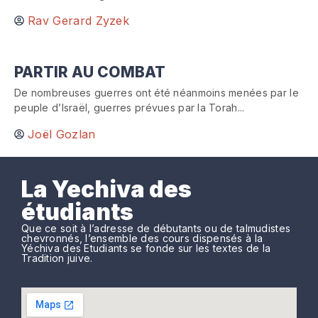
Rav Gerard Zyzek
PARTIR AU COMBAT
De nombreuses guerres ont été néanmoins menées par le
peuple d’Israël, guerres prévues par la Torah...
Joël Gozlan
La Yechiva des
étudiants
Que ce soit à l’adresse de débutants ou de talmudistes
chevronnés, l’ensemble des cours dispensés à la
Yéchiva des Etudiants se fonde sur les textes de la
Tradition juive.