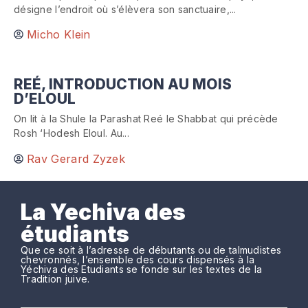
désigne l’endroit où s’élèvera son sanctuaire,...
Micho Klein
REÉ, INTRODUCTION AU MOIS
D’ELOUL
On lit à la Shule la Parashat Reé le Shabbat qui précède
Rosh ‘Hodesh Eloul. Au...
Rav Gerard Zyzek
La Yechiva des
étudiants
Que ce soit à l’adresse de débutants ou de talmudistes
chevronnés, l’ensemble des cours dispensés à la
Yéchiva des Etudiants se fonde sur les textes de la
Tradition juive.