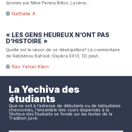
donnée par Mme Penina Bitton. La terre...
Nathalie A
« LES GENS HEUREUX N’ONT PAS
D’HISTOIRE »
Quelle est la raison de ce déséquilibre? Le commentaire
de Rabbénou Bah’aïé (Vayikra XXVI, 13) peut...
Rav Yehiel Klein
La Yechiva des
étudiants
Que ce soit à l’adresse de débutants ou de talmudistes
chevronnés, l’ensemble des cours dispensés à la
Yéchiva des Etudiants se fonde sur les textes de la
Tradition juive.