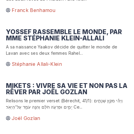
Franck Benhamou
YOSSEF RASSEMBLE LE MONDE, PAR
MME STÉPHANIE KLEIN-ALLALI
A sa naissance Yaakov décide de quitter le monde de
Lavan avec ses deux femmes Rahel...
Stéphanie Allali-Klein
MIKETS : VIVRE SA VIE ET NON PAS LA
RÊVER PAR JOËL GOZLAN
Relisons le premier verset (Bérechit, 41/1): וַיְהִ֕י מִקֵּ֖ץ שְׁנָתַ֣יִם
יָמִ֑ים וּפַרְעֹ֣ה חֹלֵ֔ם וְהִנֵּ֖ה עֹמֵ֥ד עַל־הַיְאֹֽר׃ Ce...
Joël Gozlan