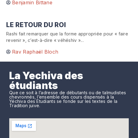
Benjamin Bittane
LE RETOUR DU ROI
Rashi fait remarquer que la forme appropriée pour « faire
revenir », c’est-à-dire « véhéshiv »...
Rav Raphaël Bloch
La Yechiva des
étudiants
Que ce soit à l’adresse de débutants ou de talmudistes
chevronnés, l’ensemble des cours dispensés à la
Yéchiva des Etudiants se fonde sur les textes de la
Tradition juive.