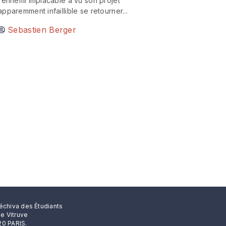
l’ennemi implacable a vu son projet
apparemment infaillible se retourner...
Sebastien Berger
échiva des Étudiants
rue Vitruve
0 PARIS.