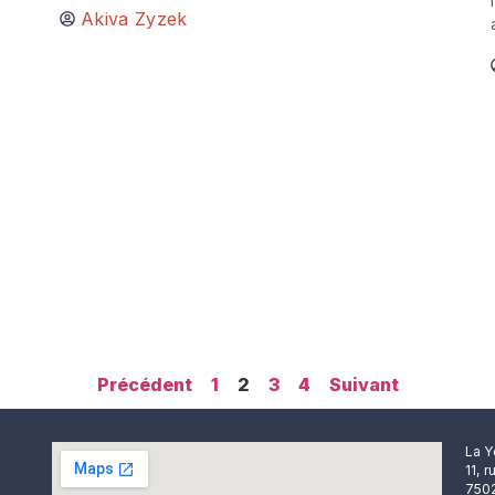
Akiva Zyzek
Précédent
1
2
3
4
Suivant
La Y
11, 
7502