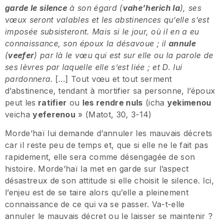
garde le silence
à son égard (
vahe’herich la
), ses
vœux seront valables et les abstinences qu’elle s’est
imposée subsisteront. Mais si le jour, où il en a eu
connaissance, son époux la désavoue ; il
annule
(
veefer
) par là le vœu qui est sur elle ou la parole de
ses lèvres par laquelle elle s’est liée ; et D. lui
pardonnera
. […] Tout vœu et tout serment
d’abstinence, tendant à mortifier sa personne, l’époux
peut les
ratifier
ou
les rendre nuls
(icha
yekimenou
veicha
yeferenou
» (Matot, 30, 3-14)
Morde’haï lui demande d’annuler les mauvais décrets
car il reste peu de temps et, que si elle ne le fait pas
rapidement, elle sera comme désengagée de son
histoire. Morde’haï la met en garde sur l’aspect
désastreux de son attitude si elle choisit le silence. Ici,
l’enjeu est de se taire alors qu’elle a pleinement
connaissance de ce qui va se passer. Va-t-elle
annuler le mauvais décret ou le laisser se maintenir ?