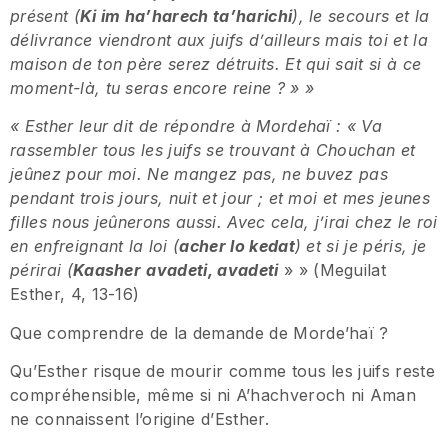
présent (
Ki im ha’harech ta’harichi
), le secours et la
délivrance viendront aux juifs d’ailleurs mais toi et la
maison de ton père serez détruits. Et qui sait si à ce
moment-là, tu seras encore reine ? » »
« Esther leur dit de répondre à Mordehaï : « Va
rassembler tous les juifs se trouvant à Chouchan et
jeûnez pour moi. Ne mangez pas, ne buvez pas
pendant trois jours, nuit et jour ; et moi et mes jeunes
filles nous jeûnerons aussi. Avec cela, j’irai chez le roi
en enfreignant la loi (
acher lo kedat
) et si je péris, je
périrai (
Kaasher
avadeti, avadeti
» » (Meguilat
Esther, 4, 13-16)
Que comprendre de la demande de Morde’haï ?
Qu’Esther risque de mourir comme tous les juifs reste
compréhensible, même si ni A’hachveroch ni Aman
ne connaissent l’origine d’Esther.