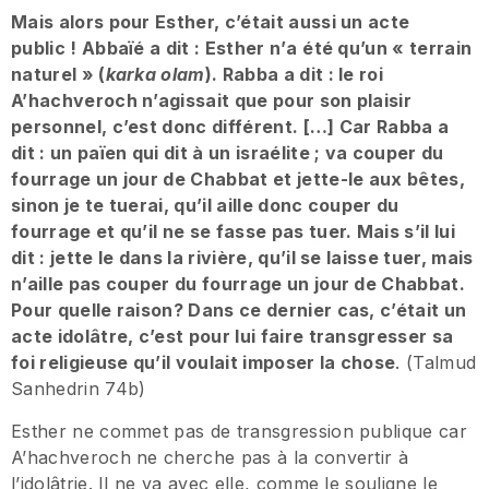
Mais alors pour Esther, c’était aussi un acte
public ! Abbaïé a dit : Esther n’a
été qu’un « terrain
naturel » (
karka olam
). Rabba a dit : le roi
A’hachveroch n’agissait que pour son plaisir
personnel, c’est donc différent. […] Car Rabba a
dit : un païen qui dit à un israélite ; va couper du
fourrage un jour de Chabbat et jette-le aux bêtes,
sinon je te tuerai, qu’il aille donc couper du
fourrage et qu’il ne se fasse pas tuer. Mais s’il lui
dit : jette le dans la rivière, qu’il se laisse tuer, mais
n’aille pas couper du fourrage un jour de Chabbat.
Pour quelle raison? Dans ce dernier cas, c’était un
acte idolâtre, c’est pour lui faire transgresser sa
foi religieuse qu’il voulait imposer la chose
. (Talmud
Sanhedrin 74b)
Esther ne commet pas de transgression publique car
A’hachveroch ne cherche pas à la convertir à
l’idolâtrie. Il ne va avec elle, comme le souligne le