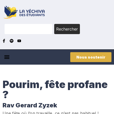
Rechercher
Nous soutenir
Pourim, fête profane
?
Rav Gerard Zyzek
Une fête où l’on travaille, ce n’est pas habituel !