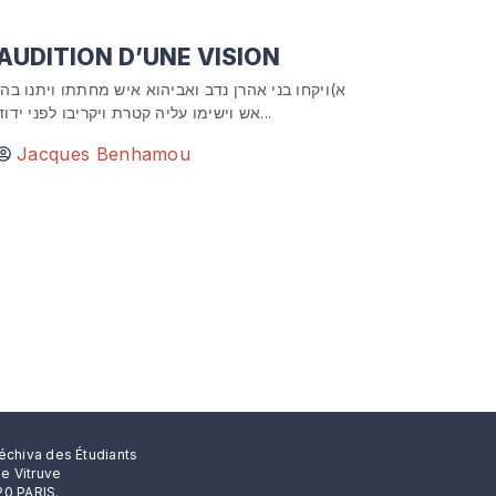
AUDITION D’UNE VISION
א)ויקחו בני אהרן נדב ואביהוא איש מחתתו ויתנו בהן
אש וישימו עליה קטרת ויקריבו לפני ידוד...
Jacques Benhamou
échiva des Étudiants
rue Vitruve
0 PARIS.