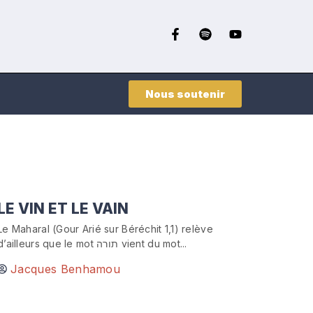
Nous soutenir
LE VIN ET LE VAIN
Le Maharal (Gour Arié sur Béréchit 1,1) relève
d’ailleurs que le mot תורה vient du mot...
Jacques Benhamou