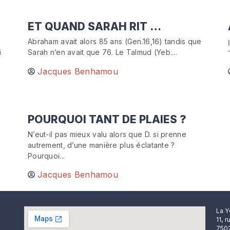
ET QUAND SARAH RIT …
Abraham avait alors 85 ans (Gen.16,16) tandis que
i
Sarah n’en avait que 76. Le Talmud (Yeb....
Jacques Benhamou
POURQUOI TANT DE PLAIES ?
N’eut-il pas mieux valu alors que D. si prenne
autrement, d’une manière plus éclatante ?
Pourquoi...
Jacques Benhamou
La Y
11, 
7502