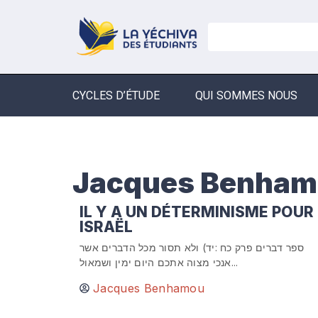
CYCLES D’ÉTUDE
QUI SOMMES NOUS
Jacques Benha
IL Y A UN DÉTERMINISME POUR
ISRAËL
ספר דברים פרק כח :יד) ולא תסור מכל הדברים אשר
אנכי מצוה אתכם היום ימין ושמאול...
Jacques Benhamou