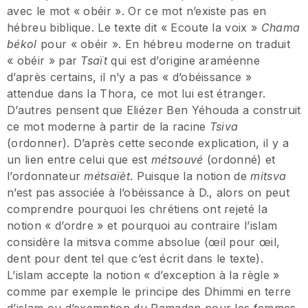
avec le mot « obéir ». Or ce mot n’existe pas en
hébreu biblique. Le texte dit « Ecoute la voix »
Chama
békol
pour « obéir ». En hébreu moderne on traduit
« obéir » par
Tsaït
qui est d’origine araméenne
d’après certains, il n’y a pas « d’obéissance »
attendue dans la Thora, ce mot lui est étranger.
D’autres pensent que Eliézer Ben Yéhouda a construit
ce mot moderne à partir de la racine
Tsiva
(ordonner). D’après cette seconde explication, il y a
un lien entre celui que est
métsouvé
(ordonné) et
l’ordonnateur
métsaïèt
. Puisque la notion de
mitsva
n’est pas associée à l’obéissance à D., alors on peut
comprendre pourquoi les chrétiens ont rejeté la
notion « d’ordre » et pourquoi au contraire l’islam
considère la mitsva comme absolue (œil pour œil,
dent pour dent tel que c’est écrit dans le texte).
L’islam accepte la notion « d’exception à la règle »
comme par exemple le principe des Dhimmi en terre