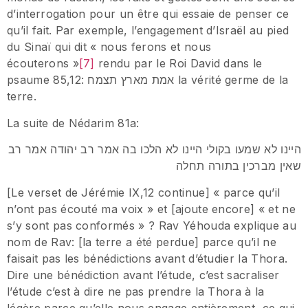
d’interrogation pour un être qui essaie de penser ce
qu’il fait. Par exemple, l’engagement d’Israël au pied
du Sinaï qui dit « nous ferons et nous
écouterons »
[7]
rendu par le Roi David dans le
psaume 85,12: אמת מארץ תצמח la vérité germe de la
terre.
La suite de Nédarim 81a:
היינו לא שמעו בקולי היינו לא הלכו בה אמר רב יהודה אמר רב
שאין מברכין בתורה תחלה
[Le verset de Jérémie IX,12 continue] « parce qu’il
n’ont pas écouté ma voix » et [ajoute encore] « et ne
s’y sont pas conformés » ? Rav Yéhouda explique au
nom de Rav: [la terre a été perdue] parce qu’il ne
faisait pas les bénédictions avant d’étudier la Thora.
Dire une bénédiction avant l’étude, c’est sacraliser
l’étude c’est à dire ne pas prendre la Thora à la
légère parce qu’elle nous engage entièrement, ce qui