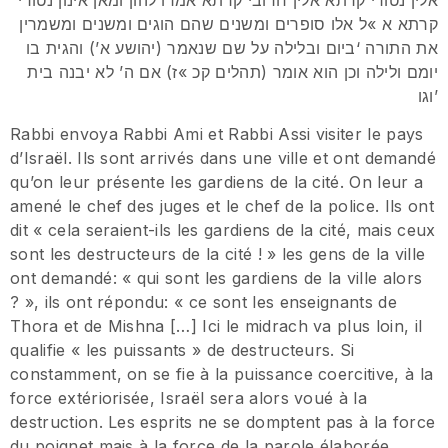
קרתא א »ל אלו סופרים ומשנים שהם הוגים ומשנים ומשמרין
את התורה ‘ביום ובלילה על שם שנאמר (יהושע א’) והגית בו
יומם ולילה וכן הוא אומר (תהלים קכ »ז) אם ה’ לא יבנה בית
וגו’
Rabbi envoya Rabbi Ami et Rabbi Assi visiter le pays
d’Israël. Ils sont arrivés dans une ville et ont demandé
qu’on leur présente les gardiens de la cité. On leur a
amené le chef des juges et le chef de la police. Ils ont
dit « cela seraient-ils les gardiens de la cité, mais ceux
sont les destructeurs de la cité ! » les gens de la ville
ont demandé: « qui sont les gardiens de la ville alors
? », ils ont répondu: « ce sont les enseignants de
Thora et de Mishna […] Ici le midrach va plus loin, il
qualifie « les puissants » de destructeurs. Si
constamment, on se fie à la puissance coercitive, à la
force extériorisée, Israël sera alors voué à la
destruction. Les esprits ne se domptent pas à la force
du poignet mais à la force de la parole élaborée.