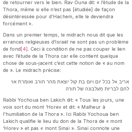
de retourner vers le bien. Rav Ouna dit: « l’étude de la
Thora, même si elle n’est pas [étudiée] de façon
désintéressée pour d’Hachem, elle le deviendra
forcément ».
Dans un premier temps, le midrach nous dit que les
errances religieuses d’Israël ne sont pas un problème
de fond
[4]
. Ceci à condition de ne pas couper le lien
avec l’étude de la Thora car elle contient quelque
chose de sous-jacent c’est cette notion de « au nom
de ». Le midrach précise:
אריב »ל בכל יום ויום בת קול יוצאת מהר חורב ואומרת אוי
להם לבריות מעלבונה של תורה
Rabbi Yochoua ben Lakich dit: « Tous les jours, une
voix sort du mont ‘Horev et dit: « Malheur à
l’humiliation de la Thora ». Ici Rabbi Yochoua ben
Lakich qualifie le lieu du don de la Thora de « mont
‘Horev » et pas « mont Sinaï ». Sinaï connote une