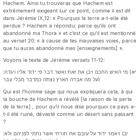
Hachem. Ainsi tu trouveras que Hachem est
extrêmement exigeant sur ce point, comme il est dit
dans Jérémie IX,12: « Pourquoi la terre a-t-elle été
perdue ? Hachem a répondu: parce qu’ils ont
abandonné ma Thora » et c’est ce qu’il est mentionné
au verset 20: « à cause de tes mauvaises voies, parce
que tu auras abandonné mes [enseignements] ».
Voyons le texte de Jérémie versets 11-12:
:יא) מי האיש החכם ויבן את זאת ואשר דבר פי ידוד אליו ויגדה
על מה אבדה הארץ נצתה כמדבר מבלי עבר)
Qui est l’homme sage qui nous expliquera cela, à qui
la bouche de Hachem a révélé [la raison de la perte
de la terre] , pour qu’il nous dise pourquoi ce pays a-
t-il été ruiné, dévasté comme un désert sans passant
?
:יב) ויאמר ידוד על עזבם את תורתי אשר נתתי לפניהם ולא