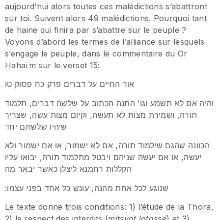
aujourd’hui alors toutes ces malédictions s’abattront
sur toi. Suivent alors 49 malédictions. Pourquoi tant
de haine qui finira par s’abattre sur le peuple ?
Voyons d’abord les termes de l’alliance sur lesquels
s’engage le peuple, dans le commentaire du Or
Hahaïm sur le verset 15:
אור החיים על דברים פרק כח פסוק טו
והיה אם לא תשמע וגו’ התנה הכתוב על שלשה דברים, תלמוד
תורה, ושמירת מצות לא תעשה, וקיום מצות עשה, שצריך
שיהיו שלשתם יחד
הכוונה שהגם שילמוד תורה, אם לא ישמור, או אם ישמור ולא
יעשה, או אם יעשה שניהם ויבטל מתלמוד תורה, יבואו עליו
הקללות רחמנא ליצלן כאשר יבאר מה
:שנוגע לכל אחת מהנה, עונש כל אחד בפני עצמו
Le texte donne trois conditions: 1) l’étude de la Thora,
2) le respect des interdits (
mitsvot lotassé
) et 3)