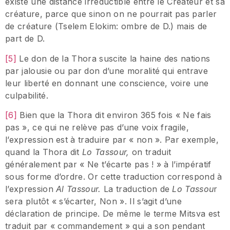
existe une distance irréductible entre le Créateur et sa
créature, parce que sinon on ne pourrait pas parler
de créature (Tselem Elokim: ombre de D.) mais de
part de D.
[5]
Le don de la Thora suscite la haine des nations
par jalousie ou par don d’une moralité qui entrave
leur liberté en donnant une conscience, voire une
culpabilité.
[6]
Bien que la Thora dit environ 365 fois « Ne fais
pas », ce qui ne relève pas d’une voix fragile,
l’expression est à traduire par « non ». Par exemple,
quand la Thora dit
Lo Tassour,
on traduit
généralement par « Ne t’écarte pas ! » à l’impératif
sous forme d’ordre. Or cette traduction correspond à
l’expression
Al Tassour.
La traduction de
Lo Tassou
r
sera plutôt « s’écarter, Non ». Il s’agit d’une
déclaration de principe. De même le terme Mitsva est
traduit par « commandement » qui a son pendant