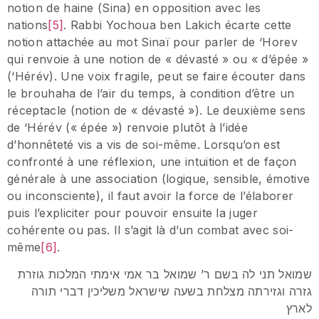
notion de haine (Sina) en opposition avec les
nations
[5]
. Rabbi Yochoua ben Lakich écarte cette
notion attachée au mot Sinaï pour parler de ‘Horev
qui renvoie à une notion de « dévasté » ou « d’épée »
(‘Hérév). Une voix fragile, peut se faire écouter dans
le brouhaha de l’air du temps, à condition d’être un
réceptacle (notion de « dévasté »). Le deuxième sens
de ‘Hérév (« épée ») renvoie plutôt à l’idée
d’honnêteté vis a vis de soi-même. Lorsqu’on est
confronté à une réflexion, une intuition et de façon
générale à une association (logique, sensible, émotive
ou inconsciente), il faut avoir la force de l’élaborer
puis l’expliciter pour pouvoir ensuite la juger
cohérente ou pas. Il s’agit là d’un combat avec soi-
même
[6]
.
שמואל תני לה בשם ר’ שמואל בר אמי אימתי המלכות גוזרת
גזרה וגזירתה מצלחת בשעה שישראל משליכין דברי תורה
לארץ