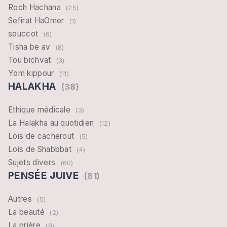
Roch Hachana
(25)
Sefirat HaOmer
(1)
souccot
(6)
Tisha be av
(8)
Tou bichvat
(3)
Yom kippour
(11)
HALAKHA
(38)
Ethique médicale
(3)
La Halakha au quotidien
(12)
Lois de cacherout
(5)
Lois de Shabbbat
(4)
Sujets divers
(60)
PENSÉE JUIVE
(81)
Autres
(5)
La beauté
(2)
La prière
(8)