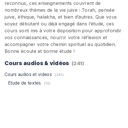
reconnus, ces enseignements couvrent de
nombreux thèmes de la vie juive : Torah, pensée
juive, éthique, halakha, et bien d’autres. Que vous
soyez débutant ou déjà engagé dans l’étude, ces
cours sont mis à votre disposition pour approfondir
vos connaissances, nourrir votre réflexion et
accompagner votre chemin spirituel au quotidien.
Bonne écoute et bonne étude !
Cours audios & vidéos
(241)
Cours audios et videos
(241)
Etude de textes
(10)
Fêtes Juive
(70)
Pessah
(8)
Chavouoth
(6)
Hanouka
(10)
Soukot
(1)