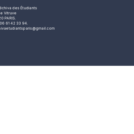
échiva des Étudiants
rue Vitruve
0 PARIS.
 06 61 42 33 94.
ivaetudiantsparis@gmail.com