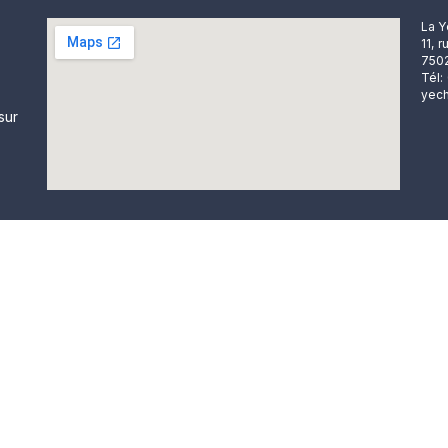
La Y
11, 
7502
Tél:
yech
sur