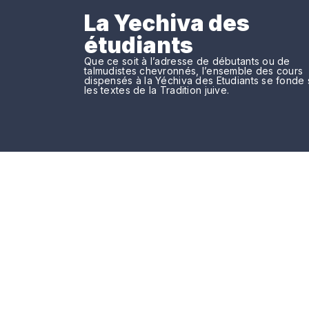
La Yechiva des
étudiants
Que ce soit à l’adresse de débutants ou de
talmudistes chevronnés, l’ensemble des cours
dispensés à la Yéchiva des Etudiants se fonde 
les textes de la Tradition juive.