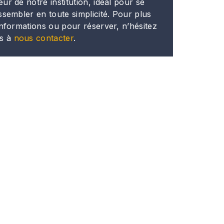
ur de notre institution, idéal pour se
ssembler en toute simplicité. Pour plus
informations ou pour réserver, n’hésitez
s à
nous contacter
.