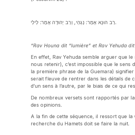
רַב הוּנָא אָמַר: נַגְהֵי, וְרַב יְהוּדָה אָמַר: לֵילֵי.
“Rav Houna dit “lumière” et Rav Yehuda dit
En effet, Rav Yehuda semble arguer que le m
nous retenir), c’est impossible que le sens 
la première phrase de la Guemara) signifier 
serait fleuve de rentrer dans les détails de
d’un sens à l’autre, par le biais de ce qui r
De nombreux versets sont rapportés par la
des opinions.
A la fin de cette séquence, il ressort que l
recherche du Hamets doit se faire la nuit.