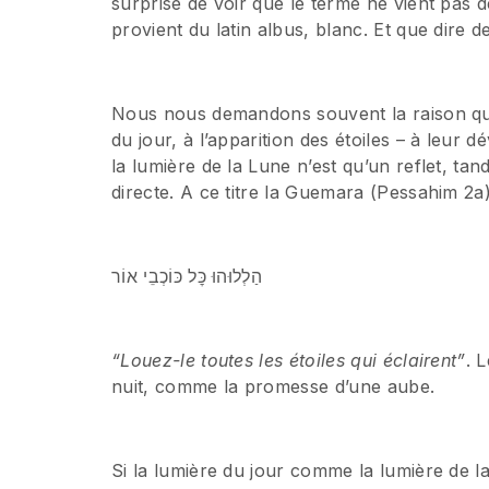
surprise de voir que le terme ne vient pas d
provient du latin albus, blanc. Et que dire d
Nous nous demandons souvent la raison qui, d
du jour, à l’apparition des étoiles – à leur 
la lumière de la Lune n’est qu’un reflet, tand
directe. A ce titre la Guemara (Pessahim 2a)
הַלְלוּהוּ כׇּל כּוֹכְבֵי אוֹר
“Louez-le toutes les étoiles qui éclairent”
. Le mot אוֹר est 
nuit, comme la promesse d’une aube.
Si la lumière du jour comme la lumière de 