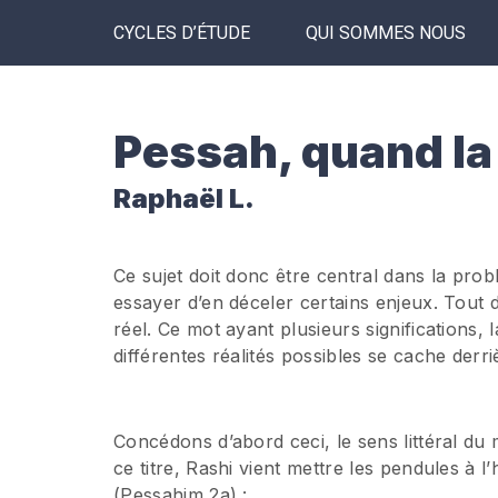
CYCLES D’ÉTUDE
QUI SOMMES NOUS
Pessah, quand la 
Raphaël L.
Ce sujet doit donc être central dans la prob
essayer d’en déceler certains enjeux. Tout d
réel. Ce mot ayant plusieurs significations
différentes réalités possibles se cache derri
Concédons d’abord ceci, le sens littéral du mot אוֹר se rapporte à la lumière et donc au
ce titre, Rashi vient mettre les pendules à
(Pessahim 2a) :