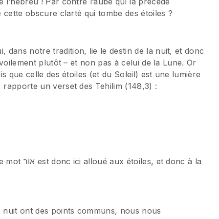
e l’hébreu ! Par contre l’aube qui la précède
e cette obscure clarté qui tombe des étoiles ?
ans notre tradition, lie le destin de la nuit, et donc
dévoilement plutôt – et non pas à celui de la Lune. Or
is que celle des étoiles (et du Soleil) est une lumière
 rapporte un verset des Tehilim (148,3) :
donc ici alloué aux étoiles, et donc à la
la nuit ont des points communs, nous nous