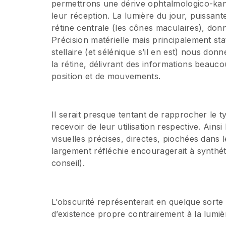
permettrons une dérive ophtalmologico-kant
leur réception. La lumière du jour, puissante
rétine centrale (les cônes maculaires), don
Précision matérielle mais principalement stat
stellaire (et sélénique s’il en est) nous do
la rétine, délivrant des informations beauc
position et de mouvements.
Il serait presque tentant de rapprocher le t
recevoir de leur utilisation respective. Ains
visuelles précises, directes, piochées dans 
largement réfléchie encouragerait à synthé
conseil).
L’obscurité représenterait en quelque sorte la
d’existence propre contrairement à la lumièr