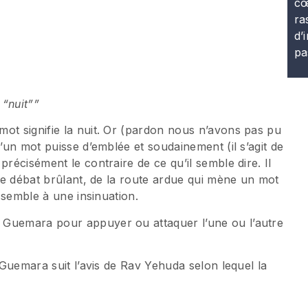
cœ
ra
d’
pa
 “nuit””
ot signifie la nuit. Or (pardon nous n’avons pas pu
d’un mot puisse d’emblée et soudainement (il s’agit de
précisément le contraire de ce qu’il semble dire. Il
 ce débat brûlant, de la route ardue qui mène un mot
essemble à une insinuation.
 Guemara pour appuyer ou attaquer l’une ou l’autre
a Guemara suit l’avis de Rav Yehuda selon lequel la