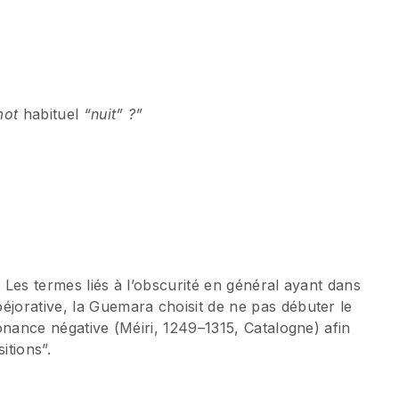
 mot
habituel
“nuit” ?”
. Les termes liés à l’obscurité en général ayant dans
éjorative, la Guemara choisit de ne pas débuter le
ésonance négative (Méiri, 1249–1315, Catalogne) afin
itions”.