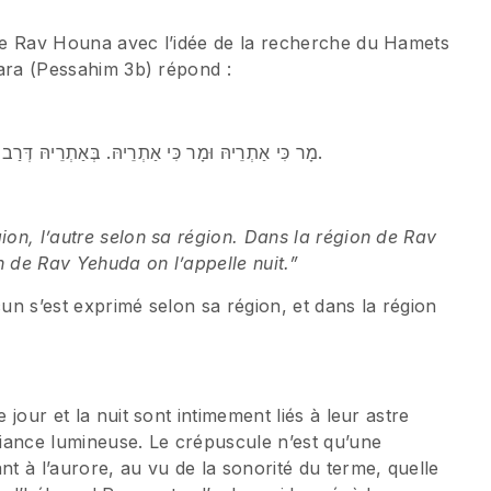
 de Rav Houna avec l’idée de la recherche du Hamets
emara (Pessahim 3b) répond :
מָר כִּי אַתְרֵיהּ וּמָר כִּי אַתְרֵיהּ. בְּאַתְרֵיהּ דְּרַב הוּנָא קָרוּ ״נַגְהֵי״, וּבְאַתְרֵיהּ דְּרַב יְהוּדָה קָרוּ ״לֵילֵי״.
ion, l’autre selon sa région. Dans la région de Rav
n de Rav Yehuda on l’appelle nuit.”
cun s’est exprimé selon sa région, et dans la région
 jour et la nuit sont intimement liés à leur astre
mbiance lumineuse. Le crépuscule n’est qu’une
nt à l’aurore, au vu de la sonorité du terme, quelle