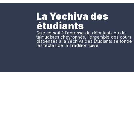
La Yechiva des
étudiants
Que ce soit à l’adresse de débutants ou de
talmudistes chevronnés, l’ensemble des cours
dispensés à la Yéchiva des Etudiants se fonde 
les textes de la Tradition juive.