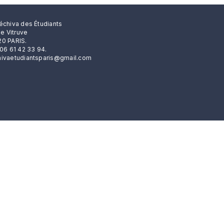
échiva des Étudiants
rue Vitruve
0 PARIS.
 06 61 42 33 94.
ivaetudiantsparis@gmail.com