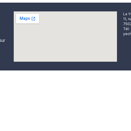
La Y
11, 
7502
Tél:
yech
sur