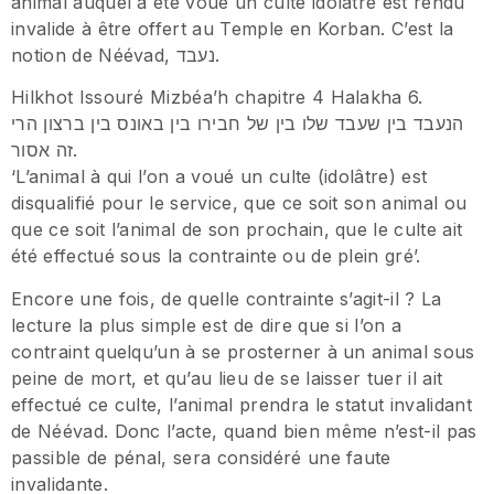
animal auquel a été voué un culte idolâtre est rendu
invalide à être offert au Temple en Korban. C’est la
notion de Néévad, נעבד.
Hilkhot Issouré Mizbéa’h chapitre 4 Halakha 6.
הנעבד בין שעבד שלו בין של חבירו בין באונס בין ברצון הרי
זה אסור.
‘L’animal à qui l’on a voué un culte (idolâtre) est
disqualifié pour le service, que ce soit son animal ou
que ce soit l’animal de son prochain, que le culte ait
été effectué sous la contrainte ou de plein gré’.
Encore une fois, de quelle contrainte s’agit-il ? La
lecture la plus simple est de dire que si l’on a
contraint quelqu’un à se prosterner à un animal sous
peine de mort, et qu’au lieu de se laisser tuer il ait
effectué ce culte, l’animal prendra le statut invalidant
de Néévad. Donc l’acte, quand bien même n’est-il pas
passible de pénal, sera considéré une faute
invalidante.