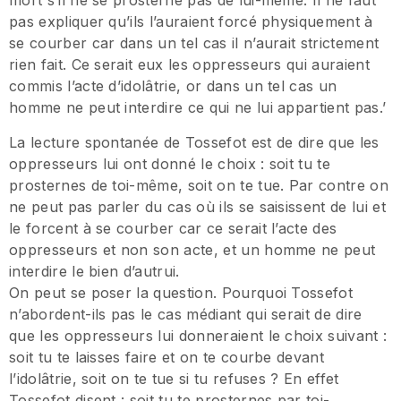
mort s’il ne se prosterne pas de lui-même. Il ne faut
pas expliquer qu’ils l’auraient forcé physiquement à
se courber car dans un tel cas il n’aurait strictement
rien fait. Ce serait eux les oppresseurs qui auraient
commis l’acte d’idolâtrie, or dans un tel cas un
homme ne peut interdire ce qui ne lui appartient pas.’
La lecture spontanée de Tossefot est de dire que les
oppresseurs lui ont donné le choix : soit tu te
prosternes de toi-même, soit on te tue. Par contre on
ne peut pas parler du cas où ils se saisissent de lui et
le forcent à se courber car ce serait l’acte des
oppresseurs et non son acte, et un homme ne peut
interdire le bien d’autrui.
On peut se poser la question. Pourquoi Tossefot
n’abordent-ils pas le cas médiant qui serait de dire
que les oppresseurs lui donneraient le choix suivant :
soit tu te laisses faire et on te courbe devant
l’idolâtrie, soit on te tue si tu refuses ? En effet
Tossefot disent : soit tu te prosternes
par toi-