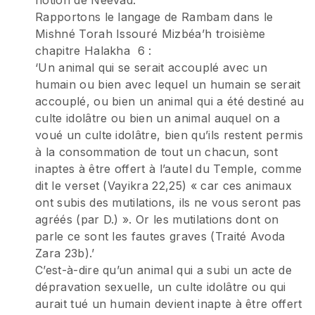
notion de Néévad.
Rapportons le langage de Rambam dans le
Mishné Torah Issouré Mizbéa’h troisième
chapitre Halakha 6 :
‘Un animal qui se serait accouplé avec un
humain ou bien avec lequel un humain se serait
accouplé, ou bien un animal qui a été destiné au
culte idolâtre ou bien un animal auquel on a
voué un culte idolâtre, bien qu’ils restent permis
à la consommation de tout un chacun, sont
inaptes à être offert à l’autel du Temple, comme
dit le verset (Vayikra 22,25) « car ces animaux
ont subis des mutilations, ils ne vous seront pas
agréés (par D.) ». Or les mutilations dont on
parle ce sont les fautes graves (Traité Avoda
Zara 23b).’
C’est-à-dire qu’un animal qui a subi un acte de
dépravation sexuelle, un culte idolâtre ou qui
aurait tué un humain devient inapte à être offert