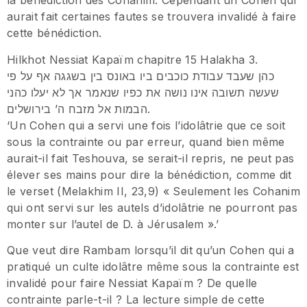
la bénédiction des Cohanim. Cependant un Cohen qui
aurait fait certaines fautes se trouvera invalidé à faire
cette bénédiction.
Hilkhot Nessiat Kapaïm chapitre 15 Halakha 3.
כהן שעבד עבודת כוכבים ביו באונס בין בשגגה אף על פי
שעשה תשובה אינו נושה את כפיו שנאמר אך לא יעלו כהני
הבמות אל מזבח ה’ בירושלים.
‘Un Cohen qui a servi une fois l’idolâtrie que ce soit
sous la contrainte ou par erreur, quand bien même
aurait-il fait Teshouva, se serait-il repris, ne peut pas
élever ses mains pour dire la bénédiction, comme dit
le verset (Melakhim II, 23,9) « Seulement les Cohanim
qui ont servi sur les autels d’idolâtrie ne pourront pas
monter sur l’autel de D. à Jérusalem ».’
Que veut dire Rambam lorsqu’il dit qu’un Cohen qui a
pratiqué un culte idolâtre même sous la contrainte est
invalidé pour faire Nessiat Kapaïm ? De quelle
contrainte parle-t-il ? La lecture simple de cette