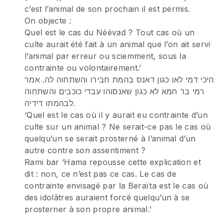
c’est l’animal de son prochain il est permis.
On objecte :
Quel est le cas du Néévad ? Tout cas où un
culte aurait été fait à un animal que l’on ait servi
l’animal par erreur ou sciemment, sous la
contrainte ou volontairement.’
היכי דמי לאו כגון דאנס בהמת חבירו והשתחוה לה. אמר
רמי בר חמא לא כגון שאנסוהו עבדי כוכבים והשתחוה
לבהמתו דידיה.
‘Quel est le cas où il y aurait eu contrainte d’un
culte sur un animal ? Ne serait-ce pas le cas où
quelqu’un se serait prosterné à l’animal d’un
autre contre son assentiment ?
Rami bar ‘Hama repousse cette explication et
dit : non, ce n’est pas ce cas. Le cas de
contrainte envisagé par la Beraïta est le cas où
des idolâtres auraient forcé quelqu’un à se
prosterner à son propre animal.’