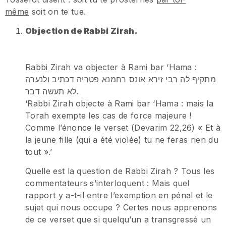
même
soit on te tue.
Objection de Rabbi Zirah.
Rabbi Zirah va objecter à Rami bar ‘Hama :
מתקיף לה רבי זירא אונס רחמנא פטריה דכתיב ולנערה
לא תעשה דבר.
‘Rabbi Zirah objecte à Rami bar ‘Hama : mais la
Torah exempte les cas de force majeure !
Comme l’énonce le verset (Devarim 22,26) « Et à
la jeune fille (qui a été violée) tu ne feras rien du
tout ».’
Quelle est la question de Rabbi Zirah ? Tous les
commentateurs s’interloquent : Mais quel
rapport y a-t-il entre l’exemption en pénal et le
sujet qui nous occupe ? Certes nous apprenons
de ce verset que si quelqu’un a transgressé un