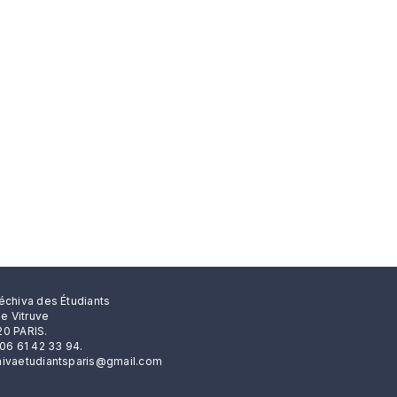
échiva des Étudiants
rue Vitruve
0 PARIS.
 06 61 42 33 94.
ivaetudiantsparis@gmail.com