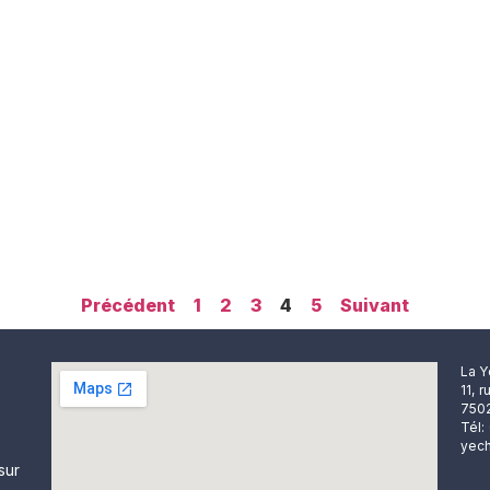
Précédent
1
2
3
4
5
Suivant
La Y
11, 
7502
Tél:
yech
sur