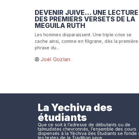
DEVENIR JUIVE… UNE LECTURE
DES PREMIERS VERSETS DE LA
MEGUILA RUTH
Les hommes disparaissent. Une triple crise se
cache ainsi, comme en filigrane, dès la première
phrase du...
Joël Gozlan
La Yechiva des
étudiants
Que ce soit à l’adresse de débutants ou de
talmudistes chevronnés, l’ensemble des cours
dispensés à la Yéchiva des Etudiants se fonde 
les textes de la Tradition juive.