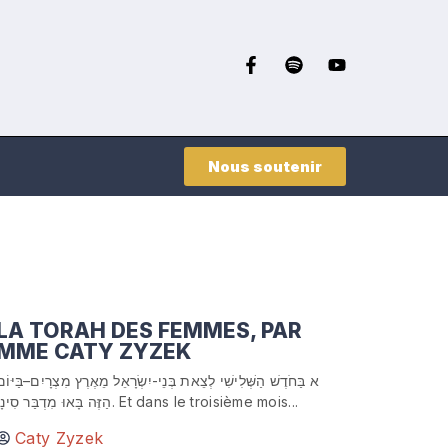
Nous soutenir
LA TORAH DES FEMMES, PAR
MME CATY ZYZEK
א בַּחֹדֶשׁ הַשְּׁלִישִׁי לְצֵאת בְּנֵי-יִשְׂרָאֵל מֵאֶרֶץ מִצְרָיִם–בַּיּוֹם
הַזֶּה בָּאוּ מִדְבַּר סִינָי. Et dans le troisième mois...
Caty Zyzek