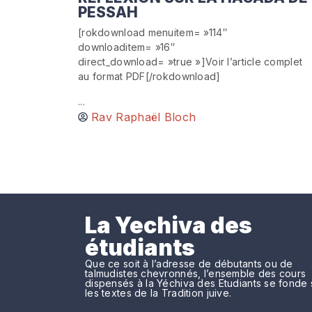
PESSAH
[rokdownload menuitem= »114″
downloaditem= »16″
direct_download= »true »]Voir l’article complet
au format PDF[/rokdownload]
...
Rav Raphaël Bloch
La Yechiva des
étudiants
Que ce soit à l’adresse de débutants ou de
talmudistes chevronnés, l’ensemble des cours
dispensés à la Yéchiva des Etudiants se fonde 
les textes de la Tradition juive.