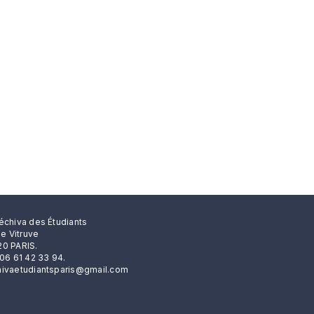
échiva des Étudiants
rue Vitruve
0 PARIS.
 06 61 42 33 94.
ivaetudiantsparis@gmail.com