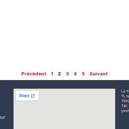
Précédent
1
2
3
4
5
Suivant
La Y
11, 
7502
Tél:
yech
sur