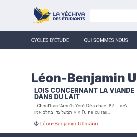
CYCLES D’ÉTUDE
QUI SOMMES NOUS
Léon-Benjamin U
LOIS CONCERNANT LA VIANDE
DANS DU LAIT
Choul’han ‘Arou’h Yoré Déa chap. 87 »לא
תבשל גדי בחלב אמו » « Tu ne cuiras...
Léon-Benjamin Ullmann