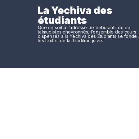
La Yechiva des
étudiants
Que ce soit à l’adresse de débutants ou de
talmudistes chevronnés, l’ensemble des cours
dispensés à la Yéchiva des Etudiants se fonde 
les textes de la Tradition juive.