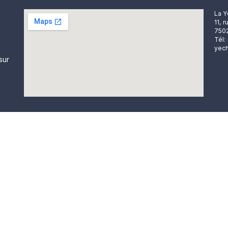
La Y
11, 
7502
Tél:
yech
sur