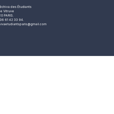
échiva des Étudiants
rue Vitruve
0 PARIS.
 06 61 42 33 94.
ivaetudiantsparis@gmail.com