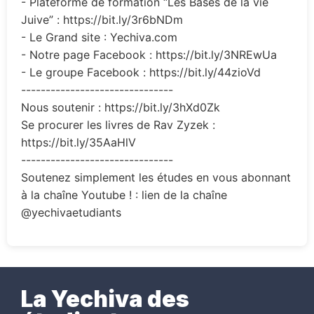
- Plateforme de formation “Les Bases de la vie
Juive” : https://bit.ly/3r6bNDm
- Le Grand site : Yechiva.com
- Notre page Facebook : https://bit.ly/3NREwUa
- Le groupe Facebook : https://bit.ly/44zioVd
-------------------------------
Nous soutenir : https://bit.ly/3hXd0Zk
Se procurer les livres de Rav Zyzek :
https://bit.ly/35AaHlV
-------------------------------
Soutenez simplement les études en vous abonnant
à la chaîne Youtube ! : lien de la chaîne
@yechivaetudiants
La Yechiva des