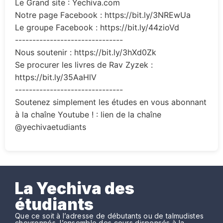
Le Grand site : Yechiva.com
Notre page Facebook : https://bit.ly/3NREwUa
Le groupe Facebook : https://bit.ly/44zioVd
-------------------------------
Nous soutenir : https://bit.ly/3hXd0Zk
Se procurer les livres de Rav Zyzek :
https://bit.ly/35AaHlV
-------------------------------
Soutenez simplement les études en vous abonnant
à la chaîne Youtube ! : lien de la chaîne
@yechivaetudiants
La Yechiva des
étudiants
Que ce soit à l’adresse de débutants ou de talmudistes
chevronnés, l’ensemble des cours dispensés à la