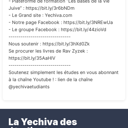
- Plateforme de formation “Les Bases de la vie
Juive” : https://bit.ly/3r6bNDm
- Le Grand site : Yechiva.com
- Notre page Facebook : https://bit.ly/3NREwUa
- Le groupe Facebook : https://bit.ly/44zioVd
-------------------------------
Nous soutenir : https://bit.ly/3hXd0Zk
Se procurer les livres de Rav Zyzek :
https://bit.ly/35AaHlV
-------------------------------
Soutenez simplement les études en vous abonnant
à la chaîne Youtube ! : lien de la chaîne
@yechivaetudiants
La Yechiva des