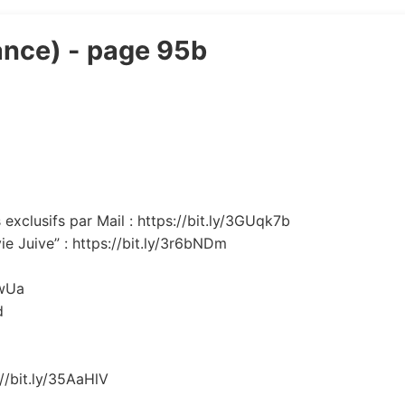
ance) - page 95b
exclusifs par Mail : https://bit.ly/3GUqk7b
ie Juive” : https://bit.ly/3r6bNDm
EwUa
d
://bit.ly/35AaHlV