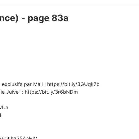
ance) - page 83a
exclusifs par Mail : https://bit.ly/3GUqk7b
ie Juive” : https://bit.ly/3r6bNDm
EwUa
d
://bit.ly/35AaHlV