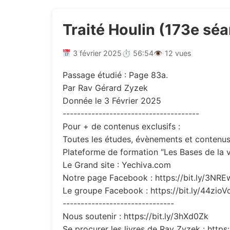
Traité Houlin (173e sé
3 février 2025
⏱ 56:54
👁 12 vues
Passage étudié : Page 83a.
Par Rav Gérard Zyzek
Donnée le 3 Février 2025
--------------------------------------
Pour + de contenus exclusifs :
Toutes les études, évènements et contenus 
Plateforme de formation “Les Bases de la v
Le Grand site : Yechiva.com
Notre page Facebook : https://bit.ly/3NR
Le groupe Facebook : https://bit.ly/44zioV
-------------------------------
Nous soutenir : https://bit.ly/3hXd0Zk
Se procurer les livres de Rav Zyzek : https