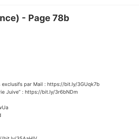
ance) - Page 78b
exclusifs par Mail : https://bit.ly/3GUqk7b
ie Juive” : https://bit.ly/3r6bNDm
EwUa
d
://bit.ly/35AaHlV