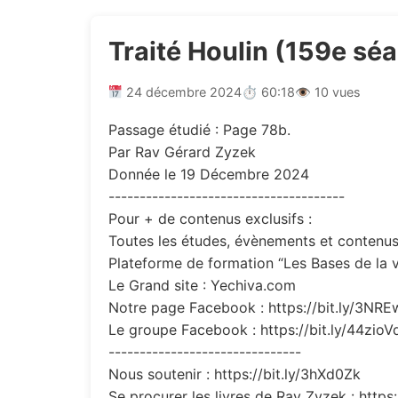
Traité Houlin (159e sé
24 décembre 2024
⏱ 60:18
👁 10 vues
Passage étudié : Page 78b.
Par Rav Gérard Zyzek
Donnée le 19 Décembre 2024
--------------------------------------
Pour + de contenus exclusifs :
Toutes les études, évènements et contenus 
Plateforme de formation “Les Bases de la v
Le Grand site : Yechiva.com
Notre page Facebook : https://bit.ly/3NR
Le groupe Facebook : https://bit.ly/44zioV
-------------------------------
Nous soutenir : https://bit.ly/3hXd0Zk
Se procurer les livres de Rav Zyzek : https