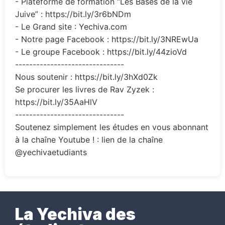
- Plateforme de formation “Les Bases de la vie
Juive” : https://bit.ly/3r6bNDm
- Le Grand site : Yechiva.com
- Notre page Facebook : https://bit.ly/3NREwUa
- Le groupe Facebook : https://bit.ly/44zioVd
-------------------------------
Nous soutenir : https://bit.ly/3hXd0Zk
Se procurer les livres de Rav Zyzek :
https://bit.ly/35AaHlV
-------------------------------
Soutenez simplement les études en vous abonnant
à la chaîne Youtube ! : lien de la chaîne
@yechivaetudiants
La Yechiva des