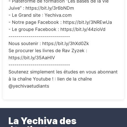
- Plateforme de formation “Les Bases de la vie
Juive” : https://bit.ly/3r6bNDm
- Le Grand site : Yechiva.com
- Notre page Facebook : https://bit.ly/3NREwUa
- Le groupe Facebook : https://bit.ly/44zioVd
-------------------------------
Nous soutenir : https://bit.ly/3hXd0Zk
Se procurer les livres de Rav Zyzek :
https://bit.ly/35AaHlV
-------------------------------
Soutenez simplement les études en vous abonnant
à la chaîne Youtube ! : lien de la chaîne
@yechivaetudiants
La Yechiva des