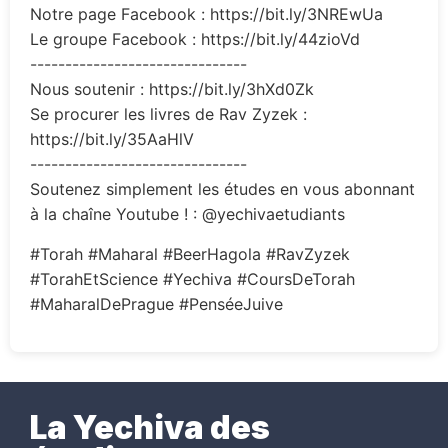
Notre page Facebook : https://bit.ly/3NREwUa
Le groupe Facebook : https://bit.ly/44zioVd
-------------------------------
Nous soutenir : https://bit.ly/3hXd0Zk
Se procurer les livres de Rav Zyzek :
https://bit.ly/35AaHlV
-------------------------------
Soutenez simplement les études en vous abonnant
à la chaîne Youtube ! : @yechivaetudiants
#Torah #Maharal #BeerHagola #RavZyzek
#TorahEtScience #Yechiva #CoursDeTorah
#MaharalDePrague #PenséeJuive
La Yechiva des