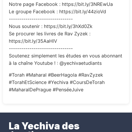
Notre page Facebook : https://bit.ly/3NREwUa
Le groupe Facebook : https://bit.ly/44zioVd
-------------------------------
Nous soutenir : https://bit.ly/3hXd0Zk
Se procurer les livres de Rav Zyzek :
https://bit.ly/35AaHlV
-------------------------------
Soutenez simplement les études en vous abonnant
à la chaîne Youtube ! : @yechivaetudiants
#Torah #Maharal #BeerHagola #RavZyzek
#TorahEtScience #Yechiva #CoursDeTorah
#MaharalDePrague #PenséeJuive
La Yechiva des