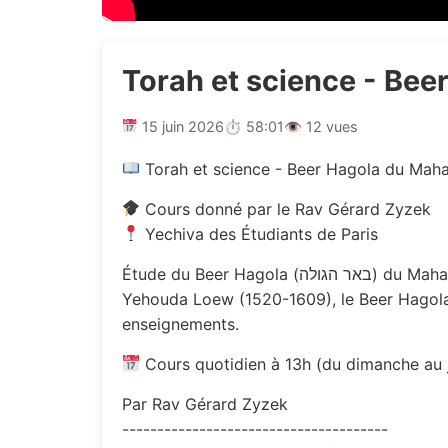
Torah et science - Bee
15 juin 2026
⏱ 58:01
👁 12 vues
Torah et science - Beer Hagola du Maha
Cours donné par le Rav Gérard Zyzek
Yechiva des Étudiants de Paris
Étude du Beer Hagola (באר הגולה) du Maharal de Prague, sixième chapitre, autour du dialogue entre Torah et science. Œuvre majeure de Rabbi
Yehouda Loew (1520-1609), le Beer Hagola
enseignements.
Cours quotidien à 13h (du dimanche au 
Par Rav Gérard Zyzek
--------------------------------------