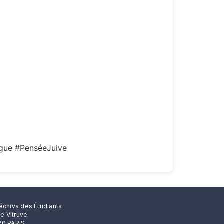
gue #PenséeJuive
échiva des Étudiants
rue Vitruve
0 PARIS.