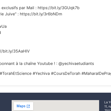
exclusifs par Mail : https://bit.ly/3GUqk7b
ie Juive" : https://bit.ly/3r6bNDm
EwUa
d
://bit.ly/35AaHlV
onnant à la chaîne Youtube ! : @yechivaetudiants
#TorahEtScience #Yechiva #CoursDeTorah #MaharalDePra
La Y
11, 
7502