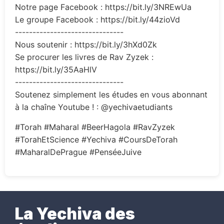
Notre page Facebook : https://bit.ly/3NREwUa
Le groupe Facebook : https://bit.ly/44zioVd
-------------------------------
Nous soutenir : https://bit.ly/3hXd0Zk
Se procurer les livres de Rav Zyzek :
https://bit.ly/35AaHlV
-------------------------------
Soutenez simplement les études en vous abonnant
à la chaîne Youtube ! : @yechivaetudiants
#Torah #Maharal #BeerHagola #RavZyzek
#TorahEtScience #Yechiva #CoursDeTorah
#MaharalDePrague #PenséeJuive
La Yechiva des