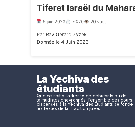
Tiferet Israël du Maha
6 juin 2023
⏱ 70:20
👁 20 vues
Par Rav Gérard Zyzek
Donnée le 4 Juin 2023
La Yechiva des
étudiants
Que ce soit à l’adresse de débutants ou de
talmudistes chevronnés, l’ensemble des cours
dispensés à la Yéchiva des Etudiants se fonde 
les textes de la Tradition juive.