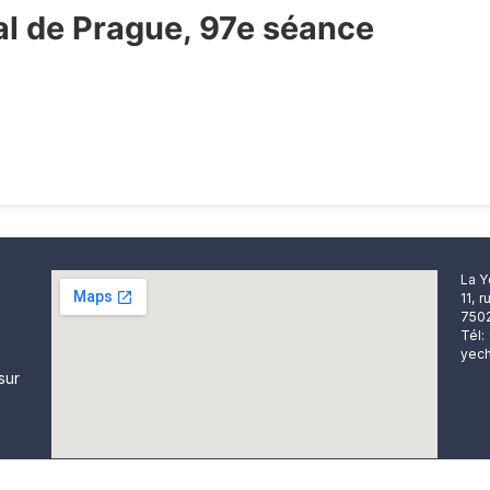
ral de Prague, 97e séance
La Y
11, 
7502
Tél:
yech
sur