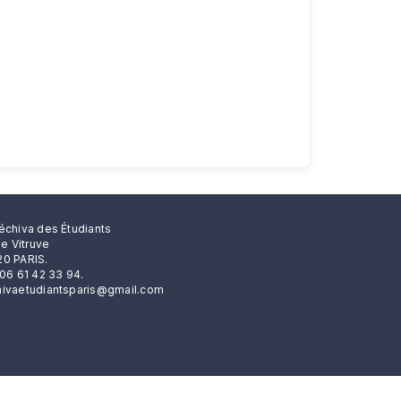
échiva des Étudiants
rue Vitruve
0 PARIS.
 06 61 42 33 94.
ivaetudiantsparis@gmail.com