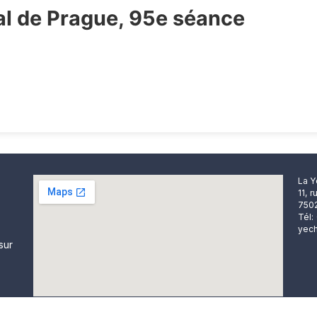
ral de Prague, 95e séance
La Y
11, 
7502
Tél:
yech
sur