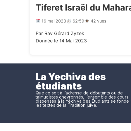
Tiferet Israël du Maha
16 mai 2023
⏱ 62:59
👁 42 vues
Par Rav Gérard Zyzek
Donnée le 14 Mai 2023
La Yechiva des
étudiants
Que ce soit à l’adresse de débutants ou de
talmudistes chevronnés, l’ensemble des cours
dispensés à la Yéchiva des Etudiants se fonde 
les textes de la Tradition juive.