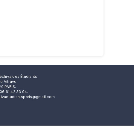
échiva des Étudiants
rue Vitruve
0 PARIS.
 06 61 42 33 94.
ivaetudiantsparis@gmail.com