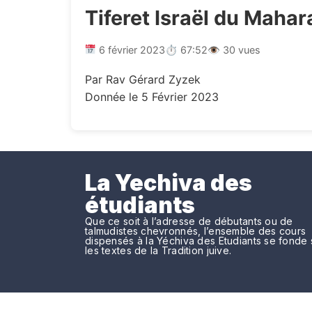
Tiferet Israël du Maha
6 février 2023
⏱ 67:52
👁 30 vues
Par Rav Gérard Zyzek
Donnée le 5 Février 2023
La Yechiva des
étudiants
Que ce soit à l’adresse de débutants ou de
talmudistes chevronnés, l’ensemble des cours
dispensés à la Yéchiva des Etudiants se fonde 
les textes de la Tradition juive.