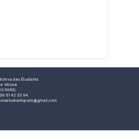
échiva des Étudiants
rue Vitruve
0 PARIS.
 06 61 42 33 94.
ivaetudiantsparis@gmail.com