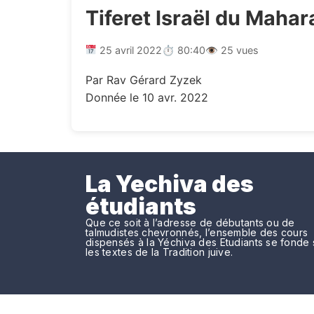
Tiferet Israël du Maha
25 avril 2022
⏱ 80:40
👁 25 vues
Par Rav Gérard Zyzek
Donnée le 10 avr. 2022
La Yechiva des
étudiants
Que ce soit à l’adresse de débutants ou de
talmudistes chevronnés, l’ensemble des cours
dispensés à la Yéchiva des Etudiants se fonde 
les textes de la Tradition juive.