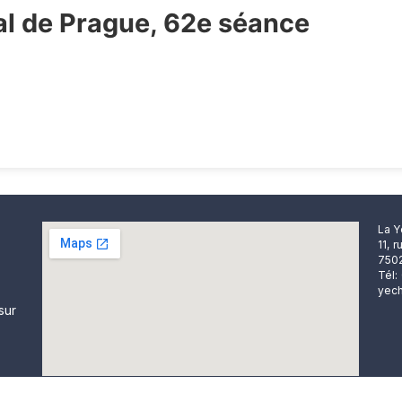
ral de Prague, 62e séance
La Y
11, 
7502
Tél:
yech
sur