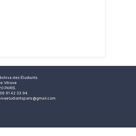
échiva des Étudiants
rue Vitruve
0 PARIS.
 06 61 42 33 94.
ivaetudiantsparis@gmail.com