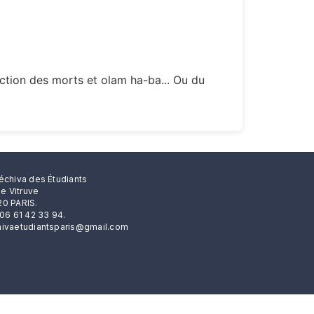
ection des morts et olam ha-ba... Ou du
échiva des Étudiants
rue Vitruve
0 PARIS.
 06 61 42 33 94.
ivaetudiantsparis@gmail.com