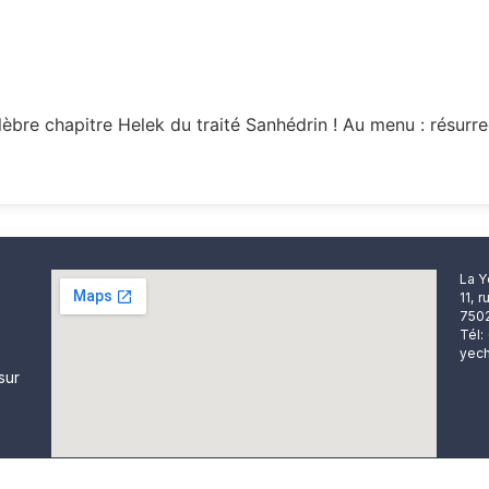
èbre chapitre Helek du traité Sanhédrin ! Au menu : résurr
La Y
11, 
7502
Tél:
yech
sur