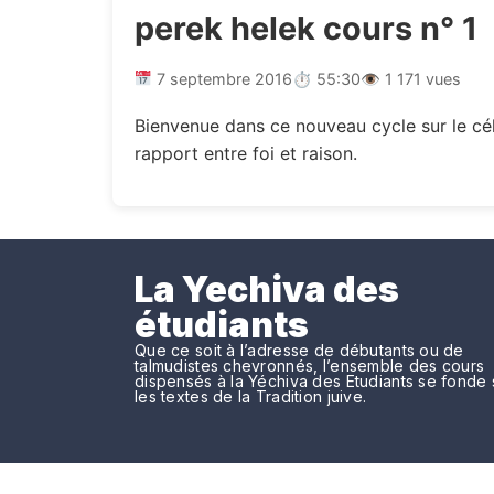
perek helek cours n° 1
7 septembre 2016
⏱ 55:30
👁 1 171 vues
Bienvenue dans ce nouveau cycle sur le cél
rapport entre foi et raison.
La Yechiva des
étudiants
Que ce soit à l’adresse de débutants ou de
talmudistes chevronnés, l’ensemble des cours
dispensés à la Yéchiva des Etudiants se fonde 
les textes de la Tradition juive.