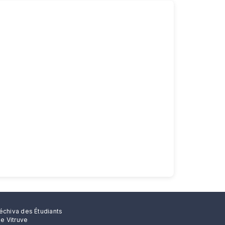
échiva des Étudiants
rue Vitruve