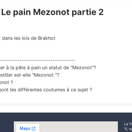
 Le pain Mezonot partie 2
 dans les lois de Brakhot
-------------------------------------
er à la pâte à pain un statut de "Mezonot"?
tiller est-elle "Mezonot "?
onot ?
 sont les différentes coutumes à ce sujet ?
La Y
11, 