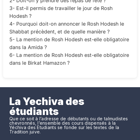
2- Doit-on y prendre des repas de fête ?
3- Est-il permis de travailler le jour de Rosh
Hodesh ?
4- Pourquoi doit-on annoncer le Rosh Hodesh le
Shabbat précèdent, et de quelle manière ?
5- La mention de Rosh Hodesh est-elle obligatoire
dans la Amida ?
6- La mention de Rosh Hodesh est-elle obligatoire
dans le Birkat Hamazon ?
La Yechiva des
étudiants
Que ce soit à l’adresse de débutants ou de talmudistes
chevronnés, l’ensemble des cours dispensés à la
Yéchiva des Etudiants se fonde sur les textes de la
Tradition juive.