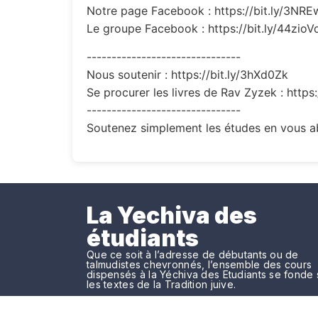
Notre page Facebook : https://bit.ly/3NR
Le groupe Facebook : https://bit.ly/44zioV
-------------------------------
Nous soutenir : https://bit.ly/3hXd0Zk
Se procurer les livres de Rav Zyzek : https
-------------------------------
Soutenez simplement les études en vous ab
La Yechiva des
étudiants
Que ce soit à l’adresse de débutants ou de
talmudistes chevronnés, l’ensemble des cours
dispensés à la Yéchiva des Etudiants se fonde 
les textes de la Tradition juive.