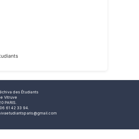
tudiants
échiva des Étudiants
rue Vitruve
0 PARIS.
 06 61 42 33 94.
ivaetudiantsparis@gmail.com