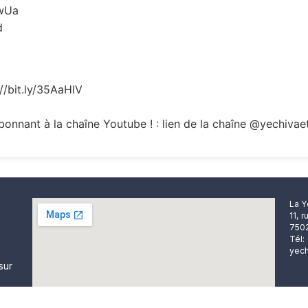
EwUa
d
://bit.ly/35AaHlV
onnant à la chaîne Youtube ! : lien de la chaîne @yechivae
La Y
11, 
7502
Tél:
yech
sur