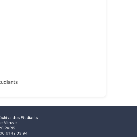
tudiants
échiva des Étudiants
rue Vitruve
0 PARIS.
 06 61 42 33 94.