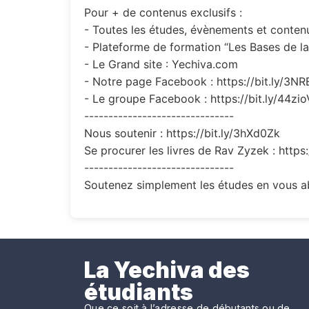
Pour + de contenus exclusifs :
- Toutes les études, évènements et contenus
- Plateforme de formation “Les Bases de la 
- Le Grand site : Yechiva.com
- Notre page Facebook : https://bit.ly/3N
- Le groupe Facebook : https://bit.ly/44zi
-------------------------------
Nous soutenir : https://bit.ly/3hXd0Zk
Se procurer les livres de Rav Zyzek : https
-------------------------------
Soutenez simplement les études en vous ab
La Yechiva des
étudiants
Que ce soit à l’adresse de débutants ou de