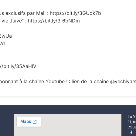
 exclusifs par Mail : https://bit.ly/3GUqk7b
vie Juive” : https://bit.ly/3r6bNDm
REwUa
oVd
://bit.ly/35AaHlV
onnant à la chaîne Youtube ! : lien de la chaîne @yechivae
La Y
11, 
7502
Tél: