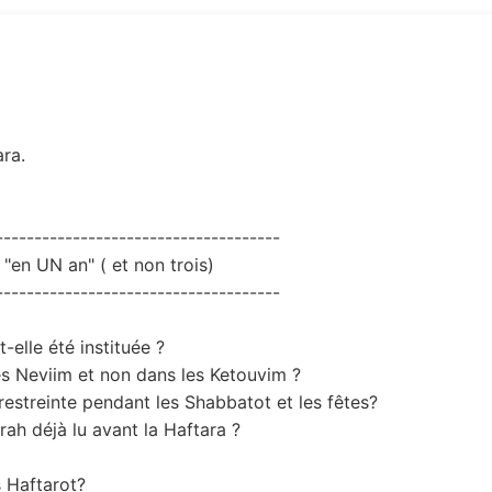
ara.
-------------------------------------
 "en UN an" ( et non trois)
-------------------------------------
-elle été instituée ?
les Neviim et non dans les Ketouvim ?
restreinte pendant les Shabbatot et les fêtes?
ah déjà lu avant la Haftara ?
s Haftarot?