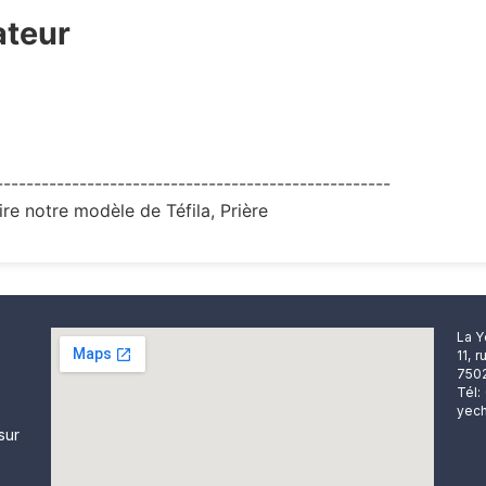
ateur
----------------------------------------------------
re notre modèle de Téfila, Prière
La Y
11, 
7502
Tél:
yech
sur