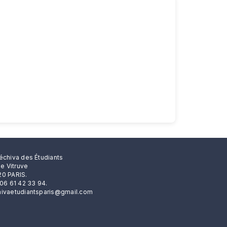
échiva des Étudiants
rue Vitruve
0 PARIS.
 06 61 42 33 94.
ivaetudiantsparis@gmail.com