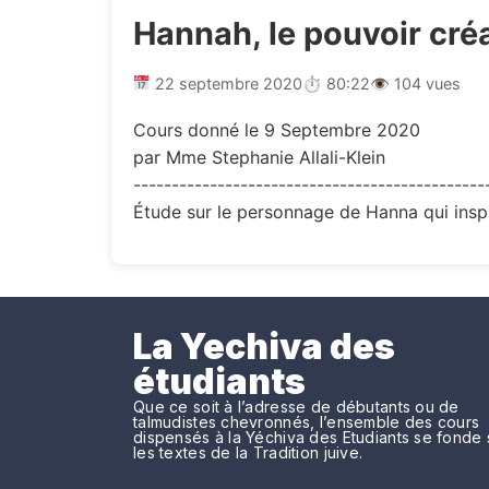
Hannah, le pouvoir cré
22 septembre 2020
⏱ 80:22
👁 104 vues
Cours donné le 9 Septembre 2020
par Mme Stephanie Allali-Klein
----------------------------------------------
Étude sur le personnage de Hanna qui inspi
La Yechiva des
étudiants
Que ce soit à l’adresse de débutants ou de
talmudistes chevronnés, l’ensemble des cours
dispensés à la Yéchiva des Etudiants se fonde 
les textes de la Tradition juive.