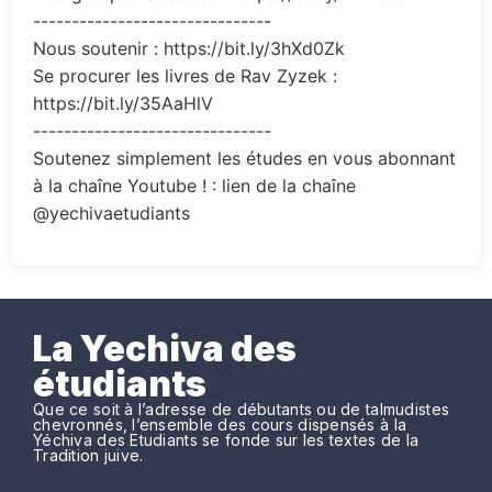
-------------------------------
Nous soutenir : https://bit.ly/3hXd0Zk
Se procurer les livres de Rav Zyzek :
https://bit.ly/35AaHlV
-------------------------------
Soutenez simplement les études en vous abonnant
à la chaîne Youtube ! : lien de la chaîne
@yechivaetudiants
La Yechiva des
étudiants
Que ce soit à l’adresse de débutants ou de talmudistes
chevronnés, l’ensemble des cours dispensés à la
Yéchiva des Etudiants se fonde sur les textes de la
Tradition juive.