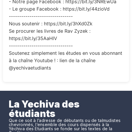
- Notre page Facebook : https://bit.ly/3NREwUa
- Le groupe Facebook : https://bit.ly/44zioVd
-------------------------------
Nous soutenir : https://bit.ly/3hXd0Zk
Se procurer les livres de Rav Zyzek :
https://bit.ly/35AaHlV
-------------------------------
Soutenez simplement les études en vous abonnant
à la chaîne Youtube ! : lien de la chaîne
@yechivaetudiants
La Yechiva des
étudiants
Que ce soit à l’adresse de débutants ou de talmudistes
chevronnés, l’ensemble des cours dispensés à la
Yéchiva des Etudiants se fonde sur les textes de la