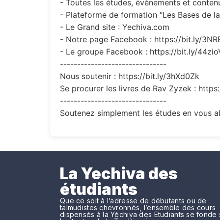
- Toutes les études, évènements et contenus
- Plateforme de formation “Les Bases de la 
- Le Grand site : Yechiva.com
- Notre page Facebook : https://bit.ly/3N
- Le groupe Facebook : https://bit.ly/44zi
-------------------------------
Nous soutenir : https://bit.ly/3hXd0Zk
Se procurer les livres de Rav Zyzek : https
-------------------------------
Soutenez simplement les études en vous ab
La Yechiva des
étudiants
Que ce soit à l’adresse de débutants ou de
talmudistes chevronnés, l’ensemble des cours
dispensés à la Yéchiva des Etudiants se fonde 