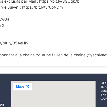
 exclusifs par Mail : https://bit.ly/3GUqk7b
vie Juive” : https://bit.ly/3r6bNDm
REwUa
oVd
://bit.ly/35AaHlV
onnant à la chaîne Youtube ! : lien de la chaîne @yechivae
La Y
11, 
7502
Tél:
yech
sur