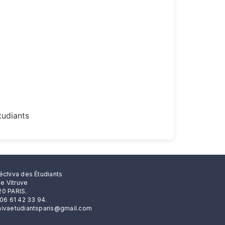
tudiants
échiva des Étudiants
rue Vitruve
0 PARIS.
 06 61 42 33 94.
ivaetudiantsparis@gmail.com