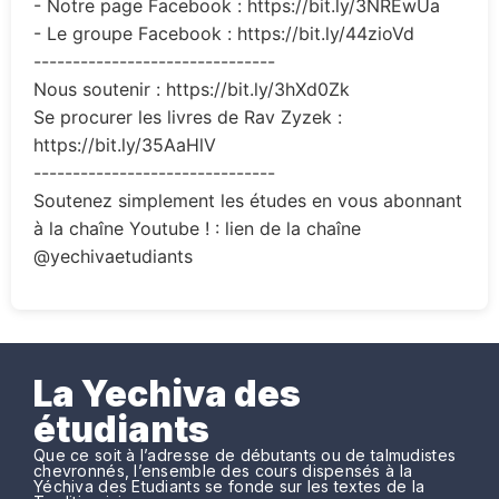
- Notre page Facebook : https://bit.ly/3NREwUa
- Le groupe Facebook : https://bit.ly/44zioVd
-------------------------------
Nous soutenir : https://bit.ly/3hXd0Zk
Se procurer les livres de Rav Zyzek :
https://bit.ly/35AaHlV
-------------------------------
Soutenez simplement les études en vous abonnant
à la chaîne Youtube ! : lien de la chaîne
@yechivaetudiants
La Yechiva des
étudiants
Que ce soit à l’adresse de débutants ou de talmudistes
chevronnés, l’ensemble des cours dispensés à la
Yéchiva des Etudiants se fonde sur les textes de la