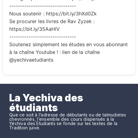
-------------------------------
Nous soutenir : https://bit.ly/3hXd0Zk
Se procurer les livres de Rav Zyzek :
https://bit.ly/35AaHlV
-------------------------------
Soutenez simplement les études en vous abonnant
à la chaîne Youtube ! : lien de la chaîne
@yechivaetudiants
La Yechiva des
étudiants
Que ce soit à l’adresse de débutants ou de talmudistes
chevronnés, l’ensemble des cours dispensés à la
Yéchiva des Etudiants se fonde sur les textes de la
Tradition juive.