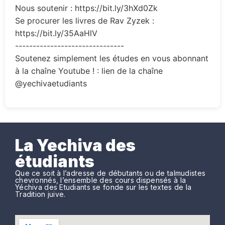
Nous soutenir : https://bit.ly/3hXd0Zk
Se procurer les livres de Rav Zyzek :
https://bit.ly/35AaHlV
-------------------------------
Soutenez simplement les études en vous abonnant
à la chaîne Youtube ! : lien de la chaîne
@yechivaetudiants
La Yechiva des
étudiants
Que ce soit à l’adresse de débutants ou de talmudistes
chevronnés, l’ensemble des cours dispensés à la
Yéchiva des Etudiants se fonde sur les textes de la
Tradition juive.