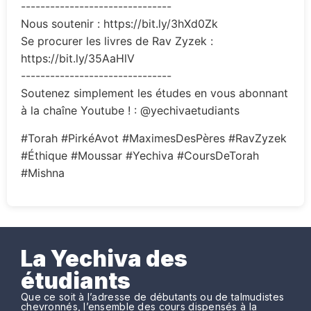
-------------------------------
Nous soutenir : https://bit.ly/3hXd0Zk
Se procurer les livres de Rav Zyzek :
https://bit.ly/35AaHlV
-------------------------------
Soutenez simplement les études en vous abonnant
à la chaîne Youtube ! : @yechivaetudiants
#Torah #PirkéAvot #MaximesDesPères #RavZyzek
#Éthique #Moussar #Yechiva #CoursDeTorah
#Mishna
La Yechiva des
étudiants
Que ce soit à l’adresse de débutants ou de talmudistes
chevronnés, l’ensemble des cours dispensés à la